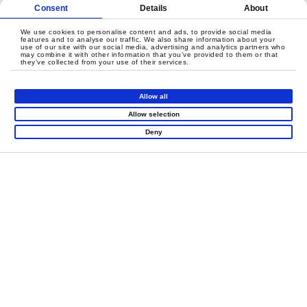
Consent
Details
About
We use cookies to personalise content and ads, to provide social media
features and to analyse our traffic. We also share information about your
use of our site with our social media, advertising and analytics partners who
may combine it with other information that you’ve provided to them or that
they’ve collected from your use of their services.
Allow all
标准产品设计
Allow selection
高效、专业且优化的空间利用。我们将童韵游乐的标准
Deny
产品完美融入您的场地，侧重于安全、动线规划及快速
交付。
了解更多