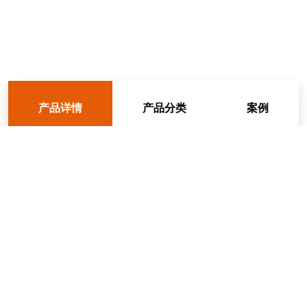
产品详情
产品分类
案例
蹦床公园
我们以欧洲和北美的安全标准和工艺品质，专业体育
用蹦床材料，专项专利技术打造不一样的蹦床公园；
用创新的空间融合设计，为客户提供蹦床公园产品和
空间设计的整体解决方案。童韵游乐用高于同行的产