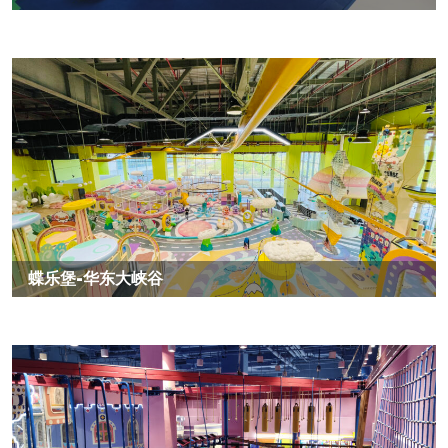
蝶乐堡-华东大峡谷