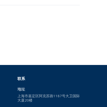
联系
地址
上海市嘉定区阿克苏路1187号大卫国际
大厦20楼